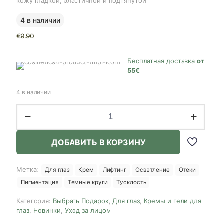
кожу гладкой, эластичной и подтянутой.
4 в наличии
€
9.90
Бесплатная доставка
от
55€
4 в наличии
Количество
товара
3W
Clinic
ДОБАВИТЬ В КОРЗИНУ
Collagen
Eye
Cream
Метка:
Для глаз
Крем
Лифтинг
Осветление
Отеки
Whitening,
Пигментация
Темные круги
Тусклость
40ml
Категория:
Выбрать Подарок
,
Для глаз
,
Кремы и гели для
глаз
,
Новинки
,
Уход за лицом