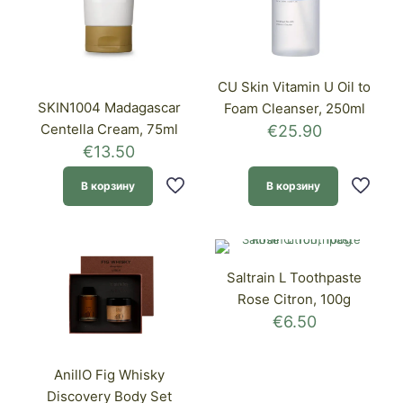
CU Skin Vitamin U Oil to
SKIN1004 Madagascar
Foam Cleanser, 250ml
Centella Cream, 75ml
€
25.90
€
13.50
В корзину
В корзину
Saltrain L Toothpaste
Rose Citron, 100g
€
6.50
AnillO Fig Whisky
Discovery Body Set