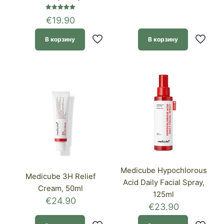
Оценка
€
19.90
5.00
из 5
В корзину
В корзину
Medicube Hypochlorous
Medicube 3H Relief
Acid Daily Facial Spray,
Cream, 50ml
125ml
€
24.90
€
23.90