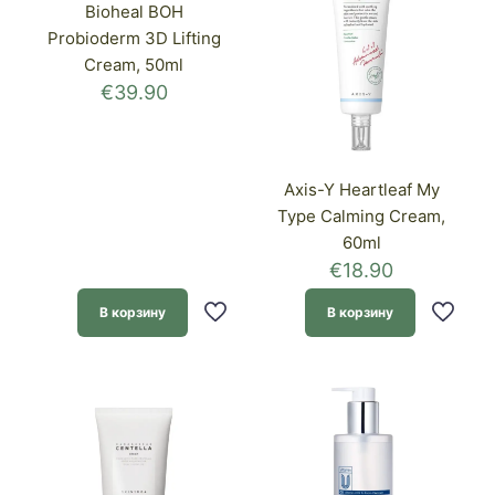
Bioheal BOH
Probioderm 3D Lifting
Cream, 50ml
€
39.90
Axis-Y Heartleaf My
Type Calming Cream,
60ml
€
18.90
В корзину
В корзину