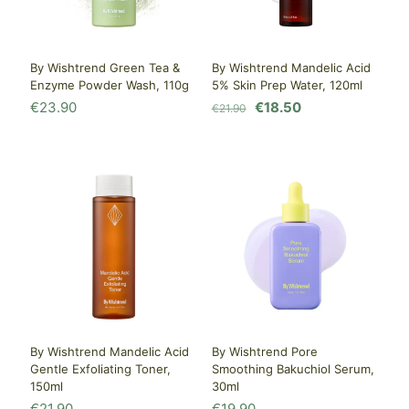
By Wishtrend Green Tea &
By Wishtrend Mandelic Acid
Enzyme Powder Wash, 110g
5% Skin Prep Water, 120ml
Первоначальная
Текущая
€
23.90
€
18.50
€
21.90
цена
цена:
составляла
€18.50.
€21.90.
By Wishtrend Mandelic Acid
By Wishtrend Pore
Gentle Exfoliating Toner,
Smoothing Bakuchiol Serum,
150ml
30ml
€
21.90
€
19.90