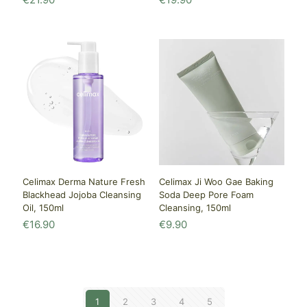
Celimax Derma Nature Fresh
Celimax Ji Woo Gae Baking
Blackhead Jojoba Cleansing
Soda Deep Pore Foam
Oil, 150ml
Cleansing, 150ml
€
16.90
€
9.90
1
2
3
4
5