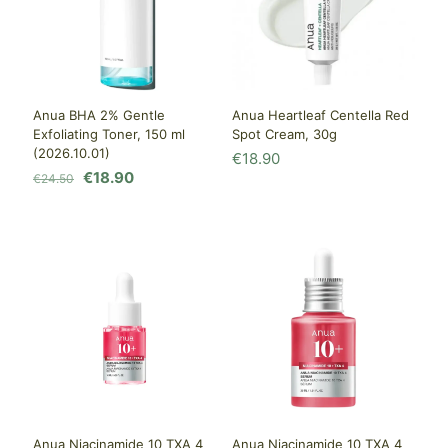
Anua BHA 2% Gentle
Anua Heartleaf Centella Red
Exfoliating Toner, 150 ml
Spot Cream, 30g
(2026.10.01)
€
18.90
Первоначальная
Текущая
€
18.90
€
24.50
цена
цена:
составляла
€18.90.
€24.50.
Anua Niacinamide 10 TXA 4
Anua Niacinamide 10 TXA 4