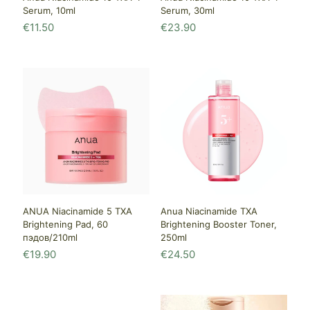
Serum, 10ml
Serum, 30ml
€
11.50
€
23.90
ANUA Niacinamide 5 TXA
Anua Niacinamide TXA
Brightening Pad, 60
Brightening Booster Toner,
пэдов/210ml
250ml
€
19.90
€
24.50