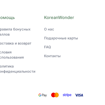
Помощь
KoreanWonder
равила бонусных
О нас
аллов
Подарочные карты
оставка и возврат
FAQ
словия
Контакты
спользования
олитика
онфиденциальности