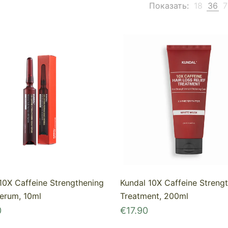
Показать:
18
36
7
10X Caffeine Strengthening
Kundal 10X Caffeine Streng
erum, 10ml
Treatment, 200ml
0
€
17.90