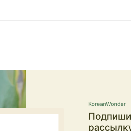
KoreanWonder
Подпиши
рассылк