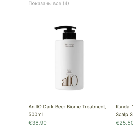
Показаны все (4)
AnillO Dark Beer Biome Treatment,
Kundal 
500ml
Scalp S
€
38.90
€
25.5