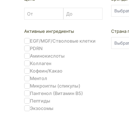
Активные ингредиенты
Страна 
EGF/MGF/Стволовые клетки
PDRN
Аминокислоты
Коллаген
Кофеин/Какао
Ментол
Микроиглы (спикулы)
Пантенол (Витамин В5)
Пептиды
Экзосомы