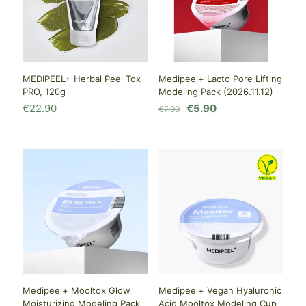
MEDIPEEL+ Herbal Peel Tox
Medipeel+ Lacto Pore Lifting
PRO, 120g
Modeling Pack (2026.11.12)
Первоначальная
Текущая
€
22.90
€
5.90
€
7.90
цена
цена:
составляла
€5.90.
€7.90.
Medipeel+ Mooltox Glow
Medipeel+ Vegan Hyaluronic
Moisturizing Modeling Pack
Acid Mooltox Modeling Cup