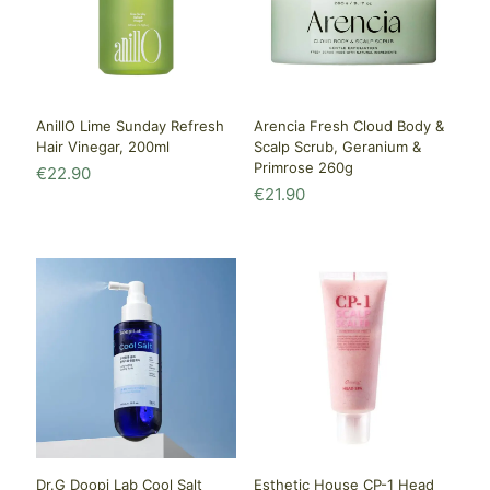
AnillO Lime Sunday Refresh
Arencia Fresh Cloud Body &
Hair Vinegar, 200ml
Scalp Scrub, Geranium &
Primrose 260g
€
22.90
€
21.90
Dr.G Doopi Lab Cool Salt
Esthetic House CP-1 Head