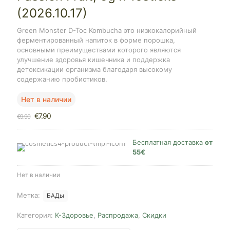
(2026.10.17)
Green Monster D-Toc Kombucha это низкокалорийный
ферментированный напиток в форме порошка,
основными преимуществами которого являются
улучшение здоровья кишечника и поддержка
детоксикации организма благодаря высокому
содержанию пробиотиков.
Нет в наличии
Первоначальная
Текущая
€
7.90
€
9.90
цена
цена:
составляла
€7.90.
€9.90.
Бесплатная доставка
от
55€
Нет в наличии
Метка:
БАДы
Категория:
K-Здоровье
,
Распродажа
,
Скидки