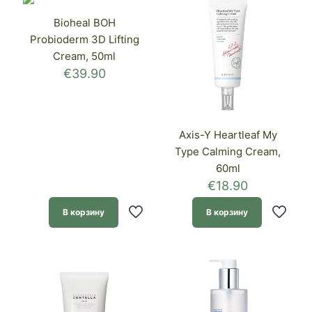
Bioheal BOH
Probioderm 3D Lifting
Cream, 50ml
€
39.90
Axis-Y Heartleaf My
Type Calming Cream,
60ml
€
18.90
В корзину
В корзину