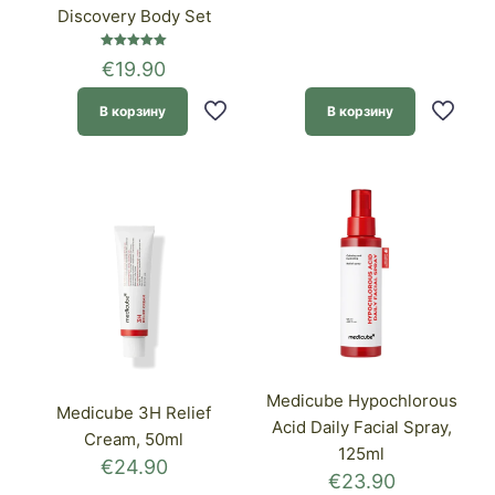
Discovery Body Set
Оценка
€
19.90
5.00
из 5
В корзину
В корзину
Medicube Hypochlorous
Medicube 3H Relief
Acid Daily Facial Spray,
Cream, 50ml
125ml
€
24.90
€
23.90