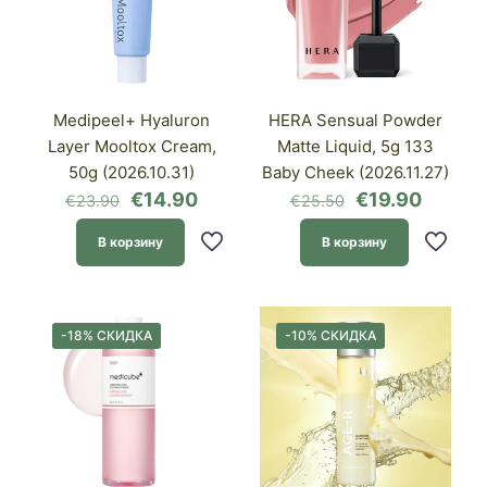
Medipeel+ Hyaluron
HERA Sensual Powder
Layer Mooltox Cream,
Matte Liquid, 5g 133
50g (2026.10.31)
Baby Cheek (2026.11.27)
Первоначальная
Текущая
Первоначаль
Текущ
€
14.90
€
19.90
€
23.90
€
25.50
цена
цена:
цена
цена:
составляла
€14.90.
составляла
€19.90
В корзину
В корзину
€23.90.
€25.50.
-18% СКИДКА
-10% СКИДКА