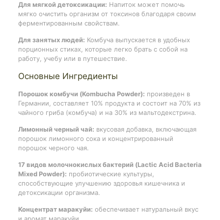
Для мягкой детоксикации:
Напиток может помочь
мягко очистить организм от токсинов благодаря своим
ферментированным свойствам.
Для занятых людей:
Комбуча выпускается в удобных
порционных стиках, которые легко брать с собой на
работу, учебу или в путешествие.
Основные Ингредиенты
Порошок комбучи (Kombucha Powder):
произведен в
Германии, составляет 10% продукта и состоит на 70% из
чайного гриба (комбуча) и на 30% из мальтодекстрина.
Лимонный черный чай:
вкусовая добавка, включающая
порошок лимонного сока и концентрированный
порошок черного чая.
17 видов молочнокислых бактерий (Lactic Acid Bacteria
Mixed Powder):
пробиотические культуры,
способствующие улучшению здоровья кишечника и
детоксикации организма.
Концентрат маракуйи:
обеспечивает натуральный вкус
и аромат маракуйи.