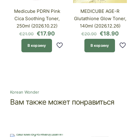
Medicube PDRN Pink
MEDICUBE AGE-R
Cica Soothing Toner,
Glutathione Glow Toner,
250ml (2026.10.22)
140ml (2026.12.26)
Первоначальная
Текущая
Первоначаль
Текущ
€
17.90
€
18.90
€
21.90
€
20.90
цена
цена:
цена
цена:
составляла
€17.90.
составляла
€18.90
В корзину
В корзину
€21.90.
€20.90.
Korean Wonder
Вам также может понравиться