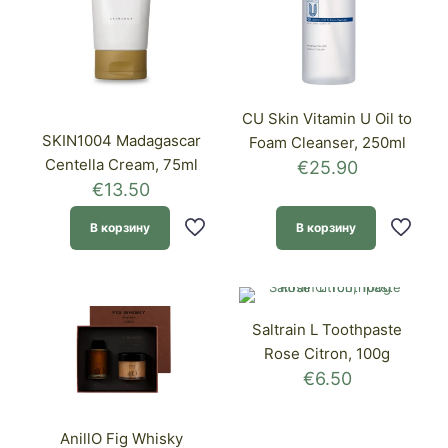
CU Skin Vitamin U Oil to
SKIN1004 Madagascar
Foam Cleanser, 250ml
Centella Cream, 75ml
€
25.90
€
13.50
В корзину
В корзину
Saltrain L Toothpaste
Rose Citron, 100g
€
6.50
AnillO Fig Whisky