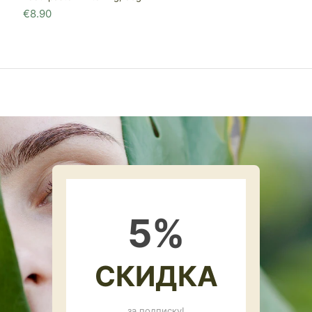
€
8.90
5
%
СКИДКА
за подписку!