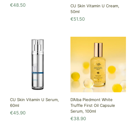
€
48.50
CU Skin Vitamin U Cream,
50ml
€
51.50
CU Skin Vitamin U Serum,
D’Alba Piedmont White
60ml
Truffle First Oil Capsule
Serum, 100ml
€
45.90
€
38.90