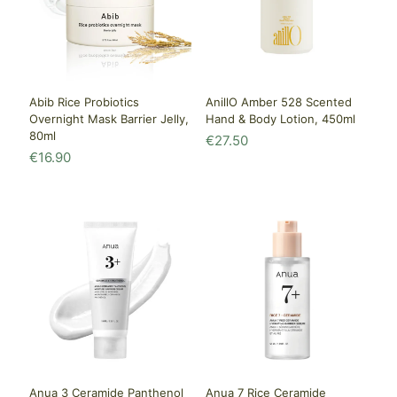
Abib Rice Probiotics
AnillO Amber 528 Scented
Overnight Mask Barrier Jelly,
Hand & Body Lotion, 450ml
80ml
€
27.50
€
16.90
Anua 3 Ceramide Panthenol
Anua 7 Rice Ceramide