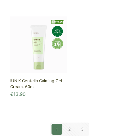
IUNIK Centella Calming Gel
Cream, 60ml
€
13.90
1
2
3