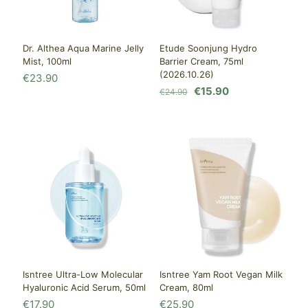
Dr. Althea Aqua Marine Jelly
Etude Soonjung Hydro
Mist, 100ml
Barrier Cream, 75ml
(2026.10.26)
€
23.90
Первоначальная
Текущая
€
15.90
€
24.90
цена
цена:
составляла
€15.90.
€24.90.
Isntree Ultra-Low Molecular
Isntree Yam Root Vegan Milk
Hyaluronic Acid Serum, 50ml
Cream, 80ml
€
17.90
€
25.90